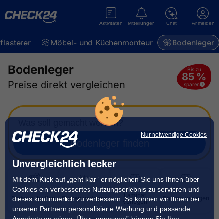
Aktivitäten
Mitteilungen
Chat
Anmelden
flasterer
Möbel- und Küchenmonteur
Bodenleger
Bodenleger
Bis zu
85 %
Preise direkt vergleichen
sparen
Was soll gemacht werden?
Nur notwendige Cookies
Bodenleger finden
Unvergleichlich lecker
Mit dem Klick auf „geht klar” ermöglichen Sie uns Ihnen über
Cookies ein verbessertes Nutzungserlebnis zu servieren und
Laminat
Boden schleifen
Fliesen verlegen
Parkett verlegen
dieses kontinuierlich zu verbessern. So können wir Ihnen bei
verlegen
unseren Partnern personalisierte Werbung und passende
Angebote anzeigen. Über „anpassen” können Sie Ihre