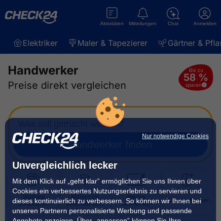
Aktivitäten
Mitteilungen
Chat
Anmelden
Elektriker
Maler & Tapezierer
Gärtner & Pfla
Handwerker
Bis zu
58 %
Preise direkt vergleichen
sparen
Was soll gemacht werden?
Nur notwendige Cookies
Handwerker finden
Unvergleichlich lecker
Mit dem Klick auf „geht klar” ermöglichen Sie uns Ihnen über
Cookies ein verbessertes Nutzungserlebnis zu servieren und
Wallbox
Malern im
Hecke
Möbel aufbauen
dieses kontinuierlich zu verbessern. So können wir Ihnen bei
installieren
Innenbereich
schneiden
unseren Partnern personalisierte Werbung und passende
Angebote anzeigen. Über „anpassen” können Sie Ihre