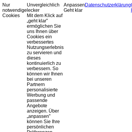
Nur
Unvergleichlich
Anpassen
Datenschutzerklärung
notwendige
lecker
Geht klar
Cookies
Mit dem Klick auf
„geht klar”
ermöglichen Sie
uns Ihnen über
Cookies ein
verbessertes
Nutzungserlebnis
zu servieren und
dieses
kontinuierlich zu
verbessern. So
können wir Ihnen
bei unseren
Partnern
personalisierte
Werbung und
passende
Angebote
anzeigen. Über
„anpassen”
können Sie Ihre
persönlichen