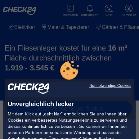
Aktivitäten
Mitteilungen
Chat
Anmelden
Elektriker
Maler & Tapezierer
Gärtner & Pflaste
Ein Fliesenleger kostet für eine
16 m²
Fläche durchschnittlich zwischen
1.919 - 3.545 €
Nur notwendige Cookies
Unvergleichlich lecker
Jetzt Fliesenleger finden
Mit dem Klick auf „geht klar” ermöglichen Sie uns Ihnen über
Cookies ein verbessertes Nutzungserlebnis zu servieren und
Sie suchen andere Profis?
Zum kompletten Angebot
dieses kontinuierlich zu verbessern. So können wir Ihnen bei
unseren Partnern personalisierte Werbung und passende
Angebote anzeigen. Über „anpassen” können Sie Ihre