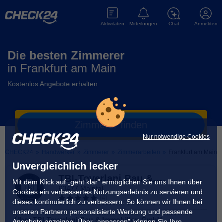
Aktivitäten
Mitteilungen
Chat
Anmelden
Die besten Zimmerer
in
Frankfurt am Main
Kostenlos Angebote erhalten
Zimmerer
finden
Nur notwendige Cookies
CHECK24
»
Handwerker
»
Zimmerer
»
Zimmerarbeiten
»
Frankfurt am Main
Unvergleichlich lecker
TBI-Toverlani Bau &
Mit dem Klick auf „geht klar” ermöglichen Sie uns Ihnen über
Immobilien GmbH
63477 Maintal
Cookies ein verbessertes Nutzungserlebnis zu servieren und
(
4
)
dieses kontinuierlich zu verbessern. So können wir Ihnen bei
unseren Partnern personalisierte Werbung und passende
Über
TBI-Toverlani Bau & Immobilien GmbH
Angebote anzeigen. Über „anpassen” können Sie Ihre