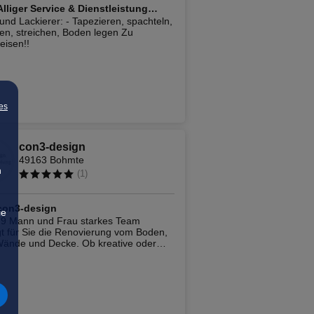
Alliger Service & Dienstleistung
und Lackierer: - Tapezieren, spachteln,
fachbetrieb
fen, streichen, Boden legen Zu
eisen!!
es
con3-design
49163 Bohmte
n
(
1
)
con3-design
ie
 9 Mann und Frau starkes Team
gt für Sie die Renovierung vom Boden,
Wände und Decke. Ob kreative oder
hte Raumgestaltung, wir führen Ihre
e aus. Wir sind ein eingetragener
eb bei der Handwerkskammer
rück - Emsland - Bad Bentheim.
cknung, Malerarbeiten,
enarbeiten, Wasserschadensanierung,