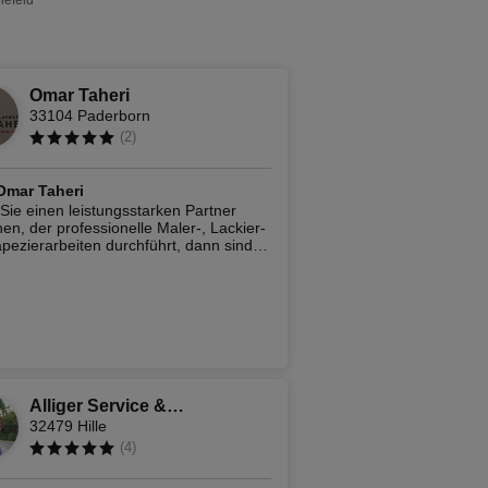
lefeld
Omar Taheri
33104 Paderborn
(
2
)
Omar Taheri
ie einen leistungsstarken Partner
en, der professionelle Maler-, Lackier-
pezierarbeiten durchführt, dann sind
i uns in guten Händen! Malerbetrieb
 ist ein moderner Meisterbetrieb, der
re Bedürfnisse eingeht und
alifizierte Malerarbeiten rund ums
rledigt. So können Sie sich durch
 Dienstleistungen entlasten lassen.
Alliger Service &
32479 Hille
Dienstleistung
(
4
)
Malerfachbetrieb