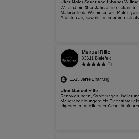
Über
Maler Sauerland Inhaber Willme
Wir sind ein über Jahrzehnte bekannter
Malerbetrieb. Wir bieten alle Maler typi
Arbeiten an, sowohl im Innenbereich al
im Außenbereich. Ein kleiner Einblick: Maler
und Tapezierarbeiten, Teppich,
Spachtelarbeiten, Fassadenanstrich,
Wärmedämmung, Armierung,
Lackierarbeiten, Putz usw. Fragen Sie u
wir erfüllen fast alle Wünsche. Gerne
schauen wir uns Ihre Baustelle an und
Manuel Rillo
machen ein unverbindliches Angebot.
33611 Bielefeld
Festpreis ist Festpreis ohne versteckte
(
5
)
Kosten. Wir freuen uns auf Sie.
11-15
Jahre Erfahrung
Über
Manuel Rillo
Renovierungen, Sanierungen, Isolierun
Mauerabdichtungen: Als Eigentümer einer
eigenen Immobilie oder Geschäftsführer
neuem Büro stehen Sie oft vor einer wir
stressigen Herausforderung. Denn mal
ehrlich: Wer kann schon all diese Disziplinen
unter einem Dach vereinen? Doch die
Koordination mehrerer Auftragnehmer 
stressig und zeitaufwendig sein.