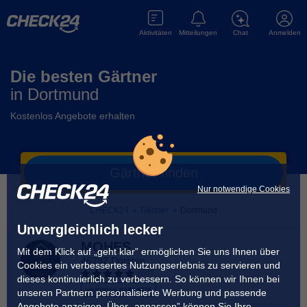
Aktivitäten
Mitteilungen
Chat
Anmelden
Die besten Gärtner
in
Dortmund
Kostenlos Angebote erhalten
Gärtner
finden
Nur notwendige Cookies
CHECK24
»
Gärtner
»
Dortmund
Unvergleichlich lecker
MOHES
Mit dem Klick auf „geht klar” ermöglichen Sie uns Ihnen über
46282 Dorsten
Cookies ein verbessertes Nutzungserlebnis zu servieren und
(
84
)
dieses kontinuierlich zu verbessern. So können wir Ihnen bei
unseren Partnern personalisierte Werbung und passende
Angebote anzeigen. Über „anpassen” können Sie Ihre