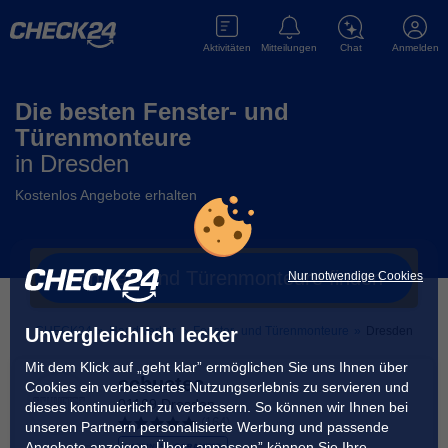
Aktivitäten
Mitteilungen
Chat
Anmelden
Die besten Fenster- und
Türenmonteure
in
Dresden
Kostenlos Angebote erhalten
Fenster- und Türenmonteure
finden
Nur notwendige Cookies
Unvergleichlich lecker
CHECK24
»
Handwerker
»
Fenster- und Türenmonteure
»
Dresden
Mit dem Klick auf „geht klar” ermöglichen Sie uns Ihnen über
schuetec
Cookies ein verbessertes Nutzungserlebnis zu servieren und
01169 Dresden
dieses kontinuierlich zu verbessern. So können wir Ihnen bei
(
164
)
unseren Partnern personalisierte Werbung und passende
Angebote anzeigen. Über „anpassen” können Sie Ihre