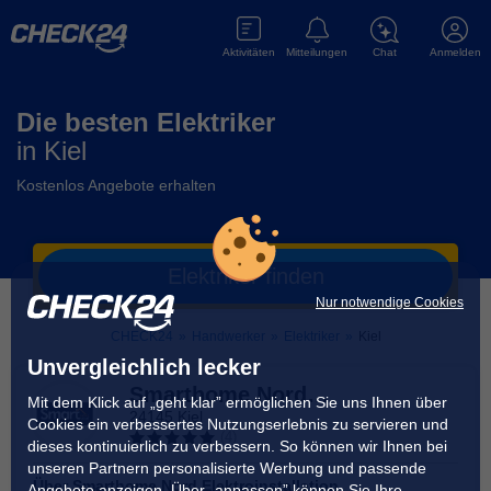
Aktivitäten
Mitteilungen
Chat
Anmelden
Die besten Elektriker
in
Kiel
Kostenlos Angebote erhalten
Elektriker
finden
Nur notwendige Cookies
CHECK24
»
Handwerker
»
Elektriker
»
Kiel
Unvergleichlich lecker
Smarthome Nord
Mit dem Klick auf „geht klar” ermöglichen Sie uns Ihnen über
Elektroinstallation
24145 Kiel
Cookies ein verbessertes Nutzungserlebnis zu servieren und
(
4
)
dieses kontinuierlich zu verbessern. So können wir Ihnen bei
unseren Partnern personalisierte Werbung und passende
Über
Smarthome Nord Elektroinstallation
Angebote anzeigen. Über „anpassen” können Sie Ihre