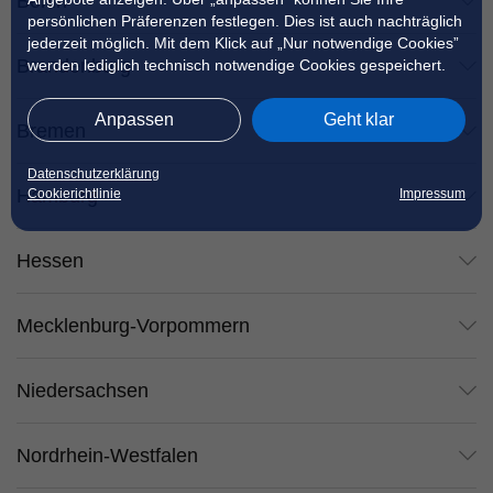
Berlin
persönlichen Präferenzen festlegen. Dies ist auch nachträglich
jederzeit möglich. Mit dem Klick auf „Nur notwendige Cookies”
Brandenburg
werden lediglich technisch notwendige Cookies gespeichert.
Anpassen
Geht klar
Bremen
Datenschutzerklärung
Hamburg
Cookierichtlinie
Impressum
Hessen
Mecklenburg-Vorpommern
Niedersachsen
Nordrhein-Westfalen