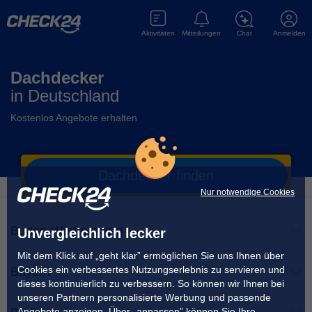
Aktivitäten
Mitteilungen
Chat
Anmelden
Dachdecker
in
Deutschland
Kostenlos Angebote erhalten
Dachdecker
finden
Nur notwendige Cookies
Baden-Württemberg
Unvergleichlich lecker
Mit dem Klick auf „geht klar” ermöglichen Sie uns Ihnen über
Cookies ein verbessertes Nutzungserlebnis zu servieren und
Bayern
dieses kontinuierlich zu verbessern. So können wir Ihnen bei
unseren Partnern personalisierte Werbung und passende
Angebote anzeigen. Über „anpassen” können Sie Ihre