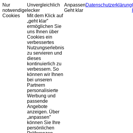
Nur
Unvergleichlich
Anpassen
Datenschutzerklärung
notwendige
lecker
Geht klar
Cookies
Mit dem Klick auf
„geht klar”
ermöglichen Sie
uns Ihnen über
Cookies ein
verbessertes
Nutzungserlebnis
zu servieren und
dieses
kontinuierlich zu
verbessern. So
können wir Ihnen
bei unseren
Partnern
personalisierte
Werbung und
passende
Angebote
anzeigen. Über
„anpassen”
können Sie Ihre
persönlichen