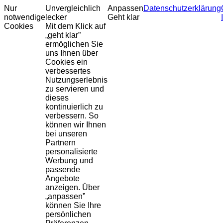
Nur
Unvergleichlich
Anpassen
Datenschutzerklärung
notwendige
lecker
Geht klar
Cookies
Mit dem Klick auf
„geht klar”
ermöglichen Sie
uns Ihnen über
Cookies ein
verbessertes
Nutzungserlebnis
zu servieren und
dieses
kontinuierlich zu
verbessern. So
können wir Ihnen
bei unseren
Partnern
personalisierte
Werbung und
passende
Angebote
anzeigen. Über
„anpassen”
können Sie Ihre
persönlichen