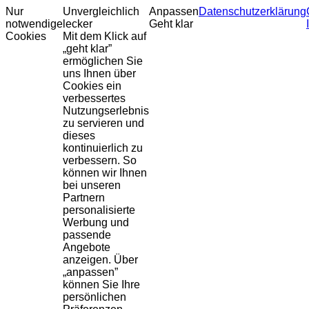
Nur
Unvergleichlich
Anpassen
Datenschutzerklärung
notwendige
lecker
Geht klar
Cookies
Mit dem Klick auf
„geht klar”
ermöglichen Sie
uns Ihnen über
Cookies ein
verbessertes
Nutzungserlebnis
zu servieren und
dieses
kontinuierlich zu
verbessern. So
können wir Ihnen
bei unseren
Partnern
personalisierte
Werbung und
passende
Angebote
anzeigen. Über
„anpassen”
können Sie Ihre
persönlichen