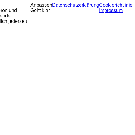
Anpassen
Datenschutzerklärung
Cookierichtlinie
eren und
Geht klar
Impressum
sende
ich jederzeit
.