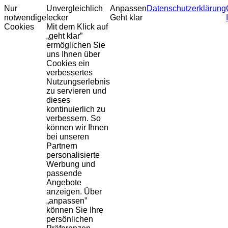
Nur
Unvergleichlich
Anpassen
Datenschutzerklärung
notwendige
lecker
Geht klar
Cookies
Mit dem Klick auf
„geht klar”
ermöglichen Sie
uns Ihnen über
Cookies ein
verbessertes
Nutzungserlebnis
zu servieren und
dieses
kontinuierlich zu
verbessern. So
können wir Ihnen
bei unseren
Partnern
personalisierte
Werbung und
passende
Angebote
anzeigen. Über
„anpassen”
können Sie Ihre
persönlichen