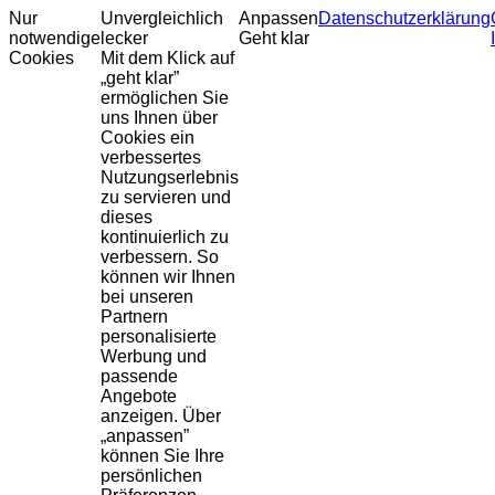
Nur
Unvergleichlich
Anpassen
Datenschutzerklärung
notwendige
lecker
Geht klar
Cookies
Mit dem Klick auf
„geht klar”
ermöglichen Sie
uns Ihnen über
Cookies ein
verbessertes
Nutzungserlebnis
zu servieren und
dieses
kontinuierlich zu
verbessern. So
können wir Ihnen
bei unseren
Partnern
personalisierte
Werbung und
passende
Angebote
anzeigen. Über
„anpassen”
können Sie Ihre
persönlichen