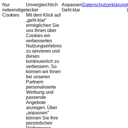
Nur
Unvergleichlich
Anpassen
Datenschutzerklärung
notwendige
lecker
Geht klar
Cookies
Mit dem Klick auf
„geht klar”
ermöglichen Sie
uns Ihnen über
Cookies ein
verbessertes
Nutzungserlebnis
zu servieren und
dieses
kontinuierlich zu
verbessern. So
können wir Ihnen
bei unseren
Partnern
personalisierte
Werbung und
passende
Angebote
anzeigen. Über
„anpassen”
können Sie Ihre
persönlichen