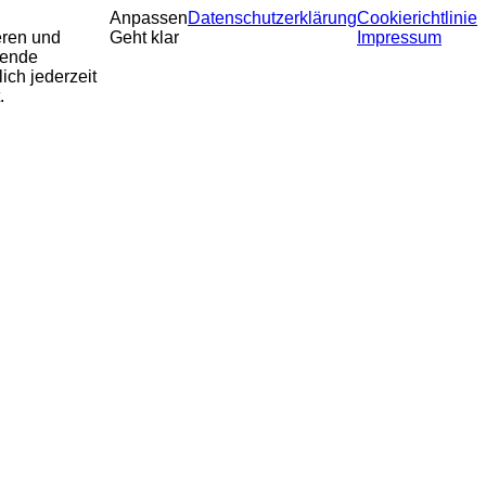
Anpassen
Datenschutzerklärung
Cookierichtlinie
eren und
Geht klar
Impressum
sende
ich jederzeit
.