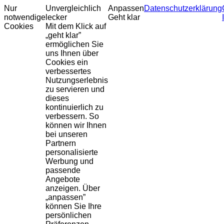
Nur
Unvergleichlich
Anpassen
Datenschutzerklärung
notwendige
lecker
Geht klar
Cookies
Mit dem Klick auf
„geht klar”
ermöglichen Sie
uns Ihnen über
Cookies ein
verbessertes
Nutzungserlebnis
zu servieren und
dieses
kontinuierlich zu
verbessern. So
können wir Ihnen
bei unseren
Partnern
personalisierte
Werbung und
passende
Angebote
anzeigen. Über
„anpassen”
können Sie Ihre
persönlichen