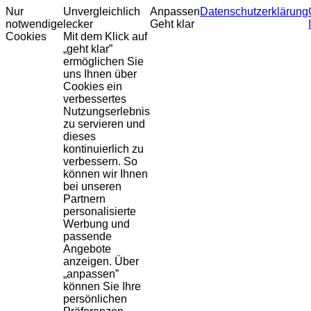
Nur
Unvergleichlich
Anpassen
Datenschutzerklärung
notwendige
lecker
Geht klar
Cookies
Mit dem Klick auf
„geht klar”
ermöglichen Sie
uns Ihnen über
Cookies ein
verbessertes
Nutzungserlebnis
zu servieren und
dieses
kontinuierlich zu
verbessern. So
können wir Ihnen
bei unseren
Partnern
personalisierte
Werbung und
passende
Angebote
anzeigen. Über
„anpassen”
können Sie Ihre
persönlichen