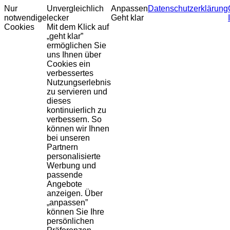
Nur
Unvergleichlich
Anpassen
Datenschutzerklärung
notwendige
lecker
Geht klar
Cookies
Mit dem Klick auf
„geht klar”
ermöglichen Sie
uns Ihnen über
Cookies ein
verbessertes
Nutzungserlebnis
zu servieren und
dieses
kontinuierlich zu
verbessern. So
können wir Ihnen
bei unseren
Partnern
personalisierte
Werbung und
passende
Angebote
anzeigen. Über
„anpassen”
können Sie Ihre
persönlichen