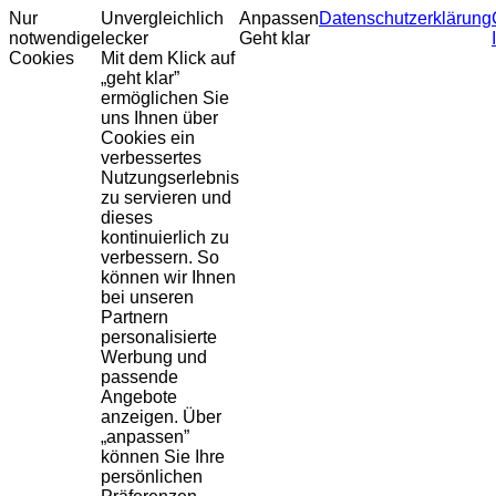
Nur
Unvergleichlich
Anpassen
Datenschutzerklärung
notwendige
lecker
Geht klar
Cookies
Mit dem Klick auf
„geht klar”
ermöglichen Sie
uns Ihnen über
Cookies ein
verbessertes
Nutzungserlebnis
zu servieren und
dieses
kontinuierlich zu
verbessern. So
können wir Ihnen
bei unseren
Partnern
personalisierte
Werbung und
passende
Angebote
anzeigen. Über
„anpassen”
können Sie Ihre
persönlichen