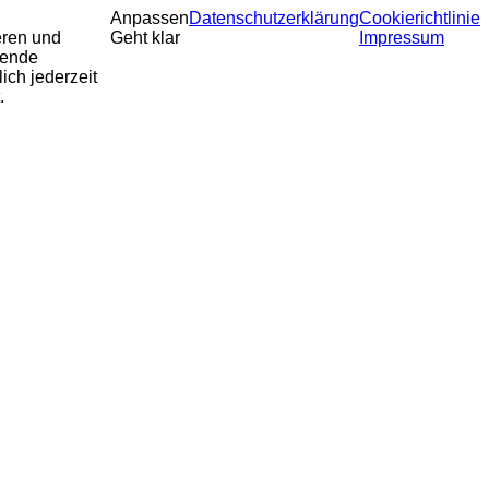
Anpassen
Datenschutzerklärung
Cookierichtlinie
eren und
Geht klar
Impressum
sende
ich jederzeit
.