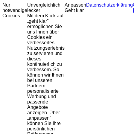
Nur
Unvergleichlich
Anpassen
Datenschutzerklärung
notwendige
lecker
Geht klar
Cookies
Mit dem Klick auf
„geht klar”
ermöglichen Sie
uns Ihnen über
Cookies ein
verbessertes
Nutzungserlebnis
zu servieren und
dieses
kontinuierlich zu
verbessern. So
können wir Ihnen
bei unseren
Partnern
personalisierte
Werbung und
passende
Angebote
anzeigen. Über
„anpassen”
können Sie Ihre
persönlichen