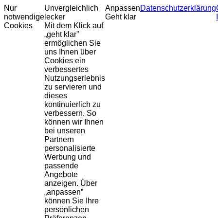
Nur
Unvergleichlich
Anpassen
Datenschutzerklärung
notwendige
lecker
Geht klar
Cookies
Mit dem Klick auf
„geht klar”
ermöglichen Sie
uns Ihnen über
Cookies ein
verbessertes
Nutzungserlebnis
zu servieren und
dieses
kontinuierlich zu
verbessern. So
können wir Ihnen
bei unseren
Partnern
personalisierte
Werbung und
passende
Angebote
anzeigen. Über
„anpassen”
können Sie Ihre
persönlichen