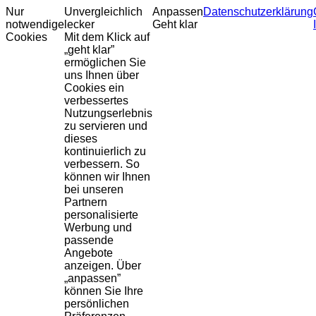
Nur
Unvergleichlich
Anpassen
Datenschutzerklärung
notwendige
lecker
Geht klar
Cookies
Mit dem Klick auf
„geht klar”
ermöglichen Sie
uns Ihnen über
Cookies ein
verbessertes
Nutzungserlebnis
zu servieren und
dieses
kontinuierlich zu
verbessern. So
können wir Ihnen
bei unseren
Partnern
personalisierte
Werbung und
passende
Angebote
anzeigen. Über
„anpassen”
können Sie Ihre
persönlichen