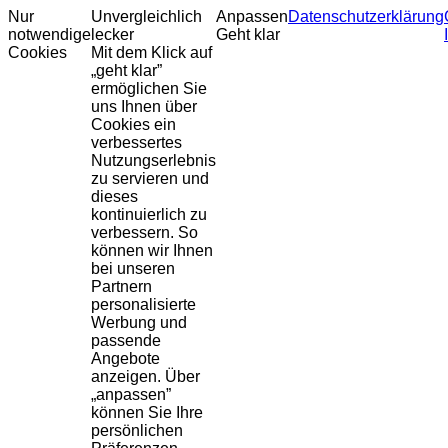
Nur
Unvergleichlich
Anpassen
Datenschutzerklärung
notwendige
lecker
Geht klar
Cookies
Mit dem Klick auf
„geht klar”
ermöglichen Sie
uns Ihnen über
Cookies ein
verbessertes
Nutzungserlebnis
zu servieren und
dieses
kontinuierlich zu
verbessern. So
können wir Ihnen
bei unseren
Partnern
personalisierte
Werbung und
passende
Angebote
anzeigen. Über
„anpassen”
können Sie Ihre
persönlichen