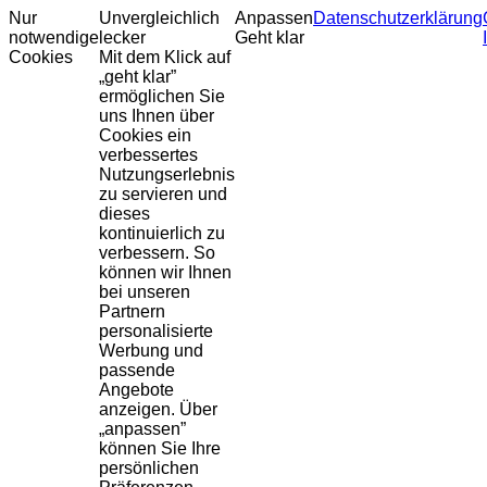
Nur
Unvergleichlich
Anpassen
Datenschutzerklärung
notwendige
lecker
Geht klar
Cookies
Mit dem Klick auf
„geht klar”
ermöglichen Sie
uns Ihnen über
Cookies ein
verbessertes
Nutzungserlebnis
zu servieren und
dieses
kontinuierlich zu
verbessern. So
können wir Ihnen
bei unseren
Partnern
personalisierte
Werbung und
passende
Angebote
anzeigen. Über
„anpassen”
können Sie Ihre
persönlichen