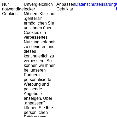
Nur
Unvergleichlich
Anpassen
Datenschutzerklärung
notwendige
lecker
Geht klar
Cookies
Mit dem Klick auf
„geht klar”
ermöglichen Sie
uns Ihnen über
Cookies ein
verbessertes
Nutzungserlebnis
zu servieren und
dieses
kontinuierlich zu
verbessern. So
können wir Ihnen
bei unseren
Partnern
personalisierte
Werbung und
passende
Angebote
anzeigen. Über
„anpassen”
können Sie Ihre
persönlichen