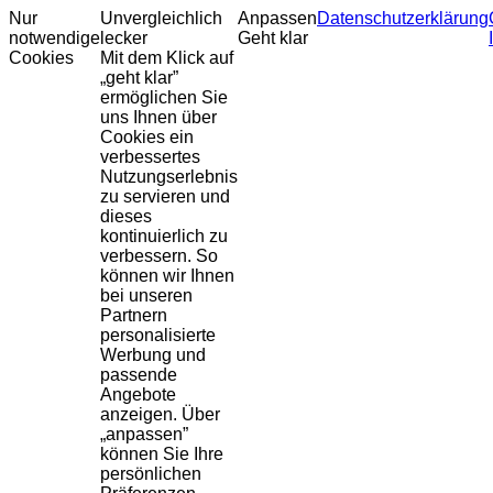
Nur
Unvergleichlich
Anpassen
Datenschutzerklärung
notwendige
lecker
Geht klar
Cookies
Mit dem Klick auf
„geht klar”
ermöglichen Sie
uns Ihnen über
Cookies ein
verbessertes
Nutzungserlebnis
zu servieren und
dieses
kontinuierlich zu
verbessern. So
können wir Ihnen
bei unseren
Partnern
personalisierte
Werbung und
passende
Angebote
anzeigen. Über
„anpassen”
können Sie Ihre
persönlichen