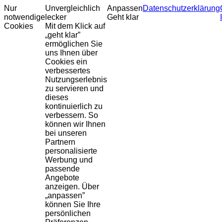
Nur
Unvergleichlich
Anpassen
Datenschutzerklärung
notwendige
lecker
Geht klar
Cookies
Mit dem Klick auf
„geht klar”
ermöglichen Sie
uns Ihnen über
Cookies ein
verbessertes
Nutzungserlebnis
zu servieren und
dieses
kontinuierlich zu
verbessern. So
können wir Ihnen
bei unseren
Partnern
personalisierte
Werbung und
passende
Angebote
anzeigen. Über
„anpassen”
können Sie Ihre
persönlichen