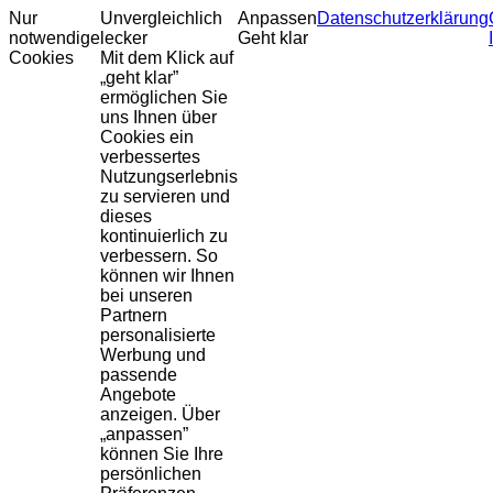
Nur
Unvergleichlich
Anpassen
Datenschutzerklärung
notwendige
lecker
Geht klar
Cookies
Mit dem Klick auf
„geht klar”
ermöglichen Sie
uns Ihnen über
Cookies ein
verbessertes
Nutzungserlebnis
zu servieren und
dieses
kontinuierlich zu
verbessern. So
können wir Ihnen
bei unseren
Partnern
personalisierte
Werbung und
passende
Angebote
anzeigen. Über
„anpassen”
können Sie Ihre
persönlichen