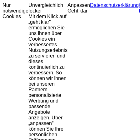
Nur
Unvergleichlich
Anpassen
Datenschutzerklärung
notwendige
lecker
Geht klar
Cookies
Mit dem Klick auf
„geht klar”
ermöglichen Sie
uns Ihnen über
Cookies ein
verbessertes
Nutzungserlebnis
zu servieren und
dieses
kontinuierlich zu
verbessern. So
können wir Ihnen
bei unseren
Partnern
personalisierte
Werbung und
passende
Angebote
anzeigen. Über
„anpassen”
können Sie Ihre
persönlichen