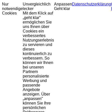
Nur
Unvergleichlich
Anpassen
Datenschutzerklärung
notwendige
lecker
Geht klar
Cookies
Mit dem Klick auf
„geht klar”
ermöglichen Sie
uns Ihnen über
Cookies ein
verbessertes
Nutzungserlebnis
zu servieren und
dieses
kontinuierlich zu
verbessern. So
können wir Ihnen
bei unseren
Partnern
personalisierte
Werbung und
passende
Angebote
anzeigen. Über
„anpassen”
können Sie Ihre
persönlichen