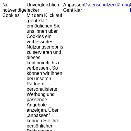
Nur
Unvergleichlich
Anpassen
Datenschutzerklärung
notwendige
lecker
Geht klar
Cookies
Mit dem Klick auf
„geht klar”
ermöglichen Sie
uns Ihnen über
Cookies ein
verbessertes
Nutzungserlebnis
zu servieren und
dieses
kontinuierlich zu
verbessern. So
können wir Ihnen
bei unseren
Partnern
personalisierte
Werbung und
passende
Angebote
anzeigen. Über
„anpassen”
können Sie Ihre
persönlichen