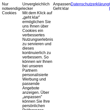
Nur
Unvergleichlich
Anpassen
Datenschutzerklärung
notwendige
lecker
Geht klar
Cookies
Mit dem Klick auf
„geht klar”
ermöglichen Sie
uns Ihnen über
Cookies ein
verbessertes
Nutzungserlebnis
zu servieren und
dieses
kontinuierlich zu
verbessern. So
können wir Ihnen
bei unseren
Partnern
personalisierte
Werbung und
passende
Angebote
anzeigen. Über
„anpassen”
können Sie Ihre
persönlichen