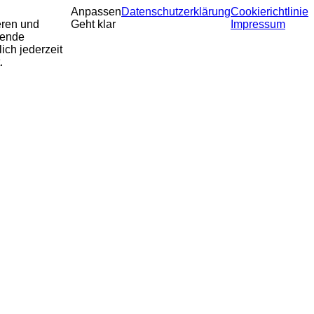
Anpassen
Datenschutzerklärung
Cookierichtlinie
eren und
Geht klar
Impressum
sende
ich jederzeit
.