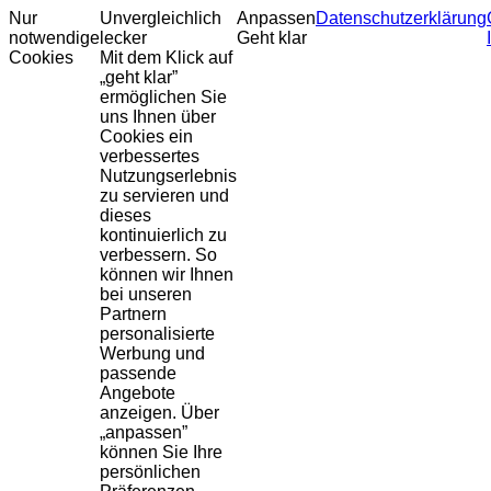
Nur
Unvergleichlich
Anpassen
Datenschutzerklärung
notwendige
lecker
Geht klar
Cookies
Mit dem Klick auf
„geht klar”
ermöglichen Sie
uns Ihnen über
Cookies ein
verbessertes
Nutzungserlebnis
zu servieren und
dieses
kontinuierlich zu
verbessern. So
können wir Ihnen
bei unseren
Partnern
personalisierte
Werbung und
passende
Angebote
anzeigen. Über
„anpassen”
können Sie Ihre
persönlichen