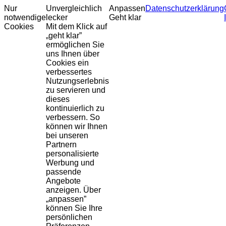
Nur
Unvergleichlich
Anpassen
Datenschutzerklärung
notwendige
lecker
Geht klar
Cookies
Mit dem Klick auf
„geht klar”
ermöglichen Sie
uns Ihnen über
Cookies ein
verbessertes
Nutzungserlebnis
zu servieren und
dieses
kontinuierlich zu
verbessern. So
können wir Ihnen
bei unseren
Partnern
personalisierte
Werbung und
passende
Angebote
anzeigen. Über
„anpassen”
können Sie Ihre
persönlichen