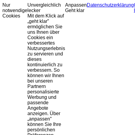
Nur
Unvergleichlich
Anpassen
Datenschutzerklärung
notwendige
lecker
Geht klar
Cookies
Mit dem Klick auf
„geht klar”
ermöglichen Sie
uns Ihnen über
Cookies ein
verbessertes
Nutzungserlebnis
zu servieren und
dieses
kontinuierlich zu
verbessern. So
können wir Ihnen
bei unseren
Partnern
personalisierte
Werbung und
passende
Angebote
anzeigen. Über
„anpassen”
können Sie Ihre
persönlichen