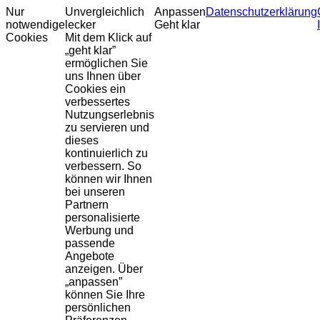
Nur
Unvergleichlich
Anpassen
Datenschutzerklärung
notwendige
lecker
Geht klar
Cookies
Mit dem Klick auf
„geht klar”
ermöglichen Sie
uns Ihnen über
Cookies ein
verbessertes
Nutzungserlebnis
zu servieren und
dieses
kontinuierlich zu
verbessern. So
können wir Ihnen
bei unseren
Partnern
personalisierte
Werbung und
passende
Angebote
anzeigen. Über
„anpassen”
können Sie Ihre
persönlichen