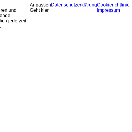
Anpassen
Datenschutzerklärung
Cookierichtlinie
eren und
Geht klar
Impressum
sende
ich jederzeit
.