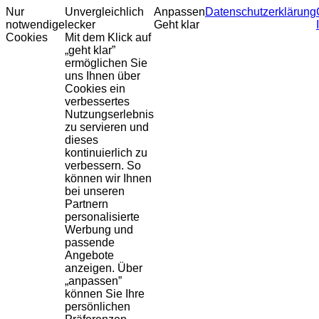
Nur
Unvergleichlich
Anpassen
Datenschutzerklärung
notwendige
lecker
Geht klar
Cookies
Mit dem Klick auf
„geht klar”
ermöglichen Sie
uns Ihnen über
Cookies ein
verbessertes
Nutzungserlebnis
zu servieren und
dieses
kontinuierlich zu
verbessern. So
können wir Ihnen
bei unseren
Partnern
personalisierte
Werbung und
passende
Angebote
anzeigen. Über
„anpassen”
können Sie Ihre
persönlichen