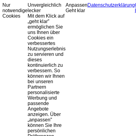
Nur
Unvergleichlich
Anpassen
Datenschutzerklärung
notwendige
lecker
Geht klar
Cookies
Mit dem Klick auf
„geht klar”
ermöglichen Sie
uns Ihnen über
Cookies ein
verbessertes
Nutzungserlebnis
zu servieren und
dieses
kontinuierlich zu
verbessern. So
können wir Ihnen
bei unseren
Partnern
personalisierte
Werbung und
passende
Angebote
anzeigen. Über
„anpassen”
können Sie Ihre
persönlichen