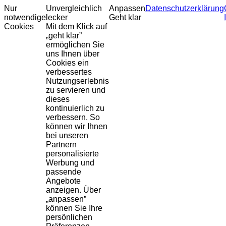
Nur
Unvergleichlich
Anpassen
Datenschutzerklärung
notwendige
lecker
Geht klar
Cookies
Mit dem Klick auf
„geht klar”
ermöglichen Sie
uns Ihnen über
Cookies ein
verbessertes
Nutzungserlebnis
zu servieren und
dieses
kontinuierlich zu
verbessern. So
können wir Ihnen
bei unseren
Partnern
personalisierte
Werbung und
passende
Angebote
anzeigen. Über
„anpassen”
können Sie Ihre
persönlichen