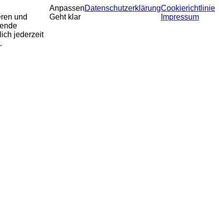
Anpassen
Datenschutzerklärung
Cookierichtlinie
eren und
Geht klar
Impressum
sende
ich jederzeit
.