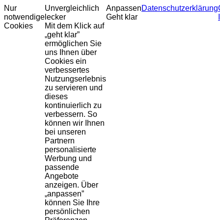
Nur
Unvergleichlich
Anpassen
Datenschutzerklärung
notwendige
lecker
Geht klar
Cookies
Mit dem Klick auf
„geht klar”
ermöglichen Sie
uns Ihnen über
Cookies ein
verbessertes
Nutzungserlebnis
zu servieren und
dieses
kontinuierlich zu
verbessern. So
können wir Ihnen
bei unseren
Partnern
personalisierte
Werbung und
passende
Angebote
anzeigen. Über
„anpassen”
können Sie Ihre
persönlichen