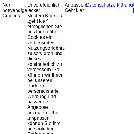
Nur
Unvergleichlich
Anpassen
Datenschutzerklärung
notwendige
lecker
Geht klar
Cookies
Mit dem Klick auf
„geht klar”
ermöglichen Sie
uns Ihnen über
Cookies ein
verbessertes
Nutzungserlebnis
zu servieren und
dieses
kontinuierlich zu
verbessern. So
können wir Ihnen
bei unseren
Partnern
personalisierte
Werbung und
passende
Angebote
anzeigen. Über
„anpassen”
können Sie Ihre
persönlichen