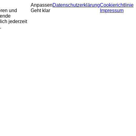
Anpassen
Datenschutzerklärung
Cookierichtlinie
eren und
Geht klar
Impressum
sende
ich jederzeit
.