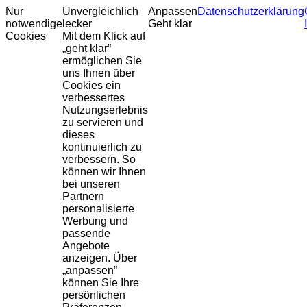
Nur
Unvergleichlich
Anpassen
Datenschutzerklärung
notwendige
lecker
Geht klar
Cookies
Mit dem Klick auf
„geht klar”
ermöglichen Sie
uns Ihnen über
Cookies ein
verbessertes
Nutzungserlebnis
zu servieren und
dieses
kontinuierlich zu
verbessern. So
können wir Ihnen
bei unseren
Partnern
personalisierte
Werbung und
passende
Angebote
anzeigen. Über
„anpassen”
können Sie Ihre
persönlichen